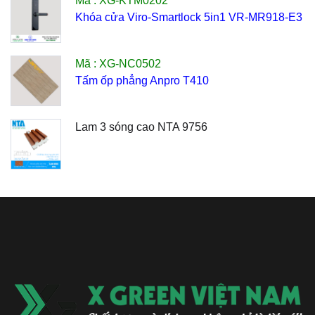
Mã : XG-KTM0202
Khóa cửa Viro-Smartlock 5in1 VR-MR918-E3
Mã : XG-NC0502
Tấm ốp phẳng Anpro T410
Lam 3 sóng cao NTA 9756