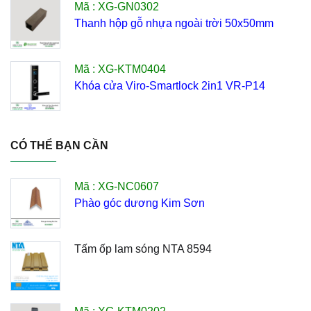
Mã : XG-GN0302
Thanh hộp gỗ nhựa ngoài trời 50x50mm
Mã : XG-KTM0404
Khóa cửa Viro-Smartlock 2in1 VR-P14
CÓ THỂ BẠN CẦN
Mã : XG-NC0607
Phào góc dương Kim Sơn
Tấm ốp lam sóng NTA 8594