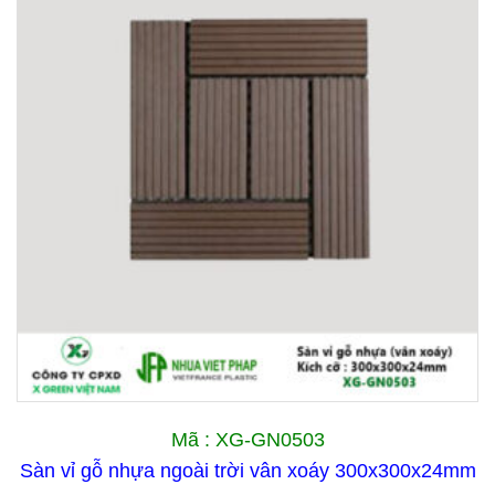
Mã : XG-GN0503
Sàn vỉ gỗ nhựa ngoài trời vân xoáy 300x300x24mm