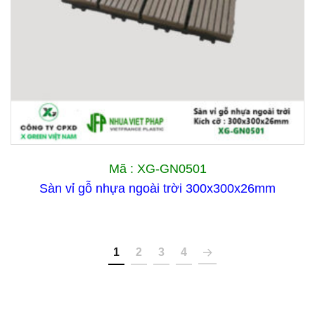
Mã : XG-GN0501
Sàn vỉ gỗ nhựa ngoài trời 300x300x26mm
1
2
3
4