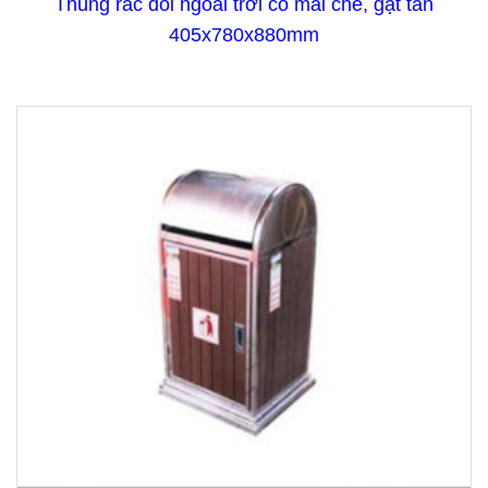
Thùng rác đôi ngoài trời có mái che, gạt tàn
405x780x880mm