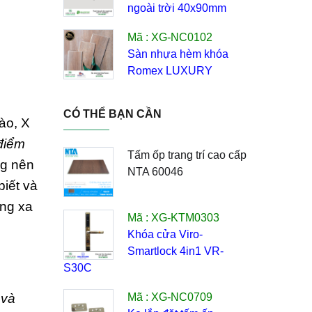
ngoài trời 40x90mm
Mã : XG-NC0102
Sàn nhựa hèm khóa
Romex LUXURY
CÓ THỂ BẠN CẦN
ào, X
điểm
Tấm ốp trang trí cao cấp
ng nên
NTA 60046
biết và
àng xa
Mã : XG-KTM0303
Khóa cửa Viro-
Smartlock 4in1 VR-
S30C
 và
Mã : XG-NC0709