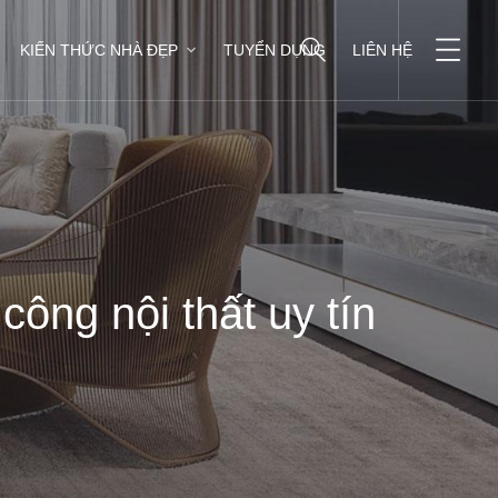
KIẾN THỨC NHÀ ĐẸP
TUYỂN DỤNG
LIÊN HỆ
công nội thất uy tín