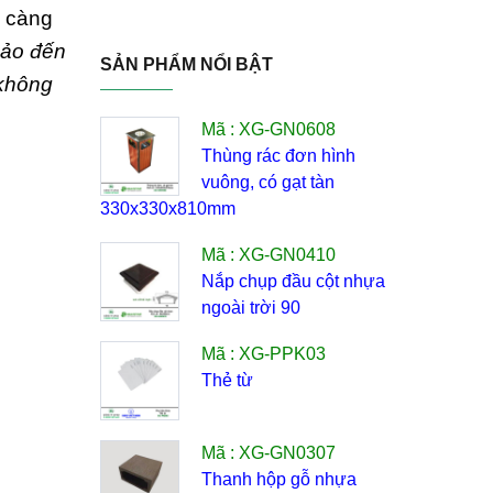
y càng
hảo đến
SẢN PHẨM NỔI BẬT
không
Mã : XG-GN0608
Thùng rác đơn hình
vuông, có gạt tàn
330x330x810mm
Mã : XG-GN0410
Nắp chụp đầu cột nhựa
ngoài trời 90
Mã : XG-PPK03
Thẻ từ
Mã : XG-GN0307
Thanh hộp gỗ nhựa