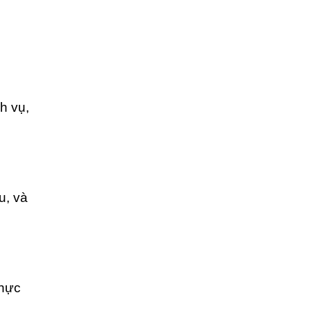
h vụ,
u, và
thực