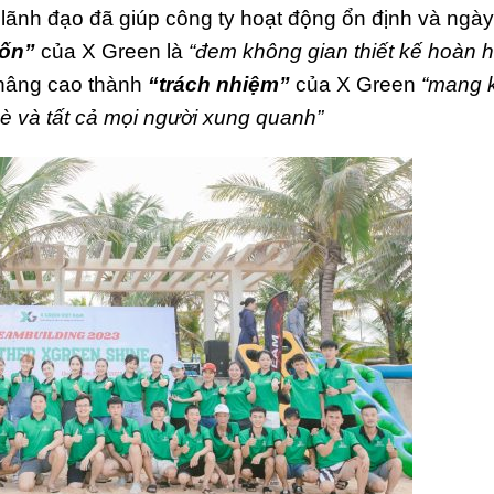
lãnh đạo đã giúp công ty hoạt động ổn định và ngà
ốn”
của X Green là
“đem không gian thiết kế hoàn 
 nâng cao thành
“trách nhiệm”
của X Green
“mang 
bè và tất cả mọi người xung quanh”