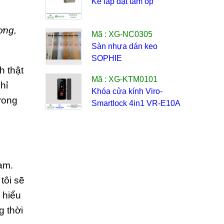
Ke lắp đặt tấm ốp
ợng,
Mã : XG-NC0305
Sàn nhựa dán keo
SOPHIE
h thật
Mã : XG-KTM0101
hỉ
Khóa cửa kính Viro-
rong
Smartlock 4in1 VR-E10A
am.
tôi sẽ
 hiểu
g thời