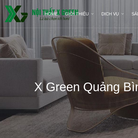
HOME
GIỚI THIỆU
DỊCH VỤ
SẢ
X Green Quảng Bình 