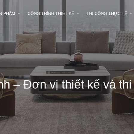
N PHẨM
CÔNG TRÌNH THIẾT KẾ
THI CÔNG THỰC TẾ
– Đơn vị thiết kế và thi 