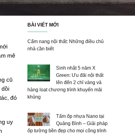
BÀI VIẾT MỚI
Cẩm nang nội thất: Những điều chủ
mới
nhà cần biết
đam mê
Sinh nhật 5 năm X
Green: Ưu đãi nội thất
ng cũ
lên đến 2 chỉ vàng và
 dồi
hàng loạt chương trình khuyến mãi
khủng
tác, đó
Tấm ốp nhựa Nano tại
ng uy
Quảng Bình – Giải pháp
h
ốp tường bền đẹp cho mọi công trình