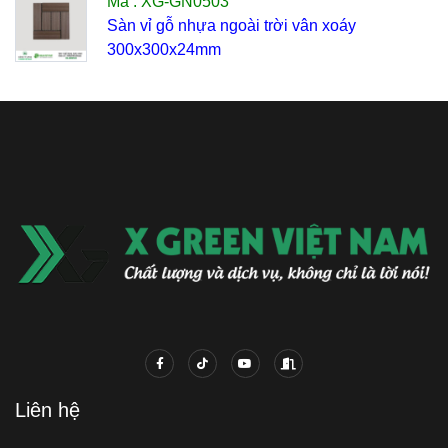
Mã : XG-GN0503
Sàn vỉ gỗ nhựa ngoài trời vân xoáy
300x300x24mm
Liên hệ