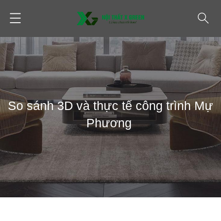
So sánh 3D và thực tế công trình Mự
Phương
SO SÁNH ẢNH 3D VÀ THỰC TẾ