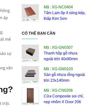
Mã : XG-NC0404
 phòng
Tấm Lam ốp 4 sóng kép,
ấm áp
thấp Kim Sơn
g.
CÓ THỂ BẠN CẦN
 mát mẻ
Mã : XG-GN0307
bảo sự
Thanh hộp gỗ nhựa
ngoài trời 40x90mm
rong văn
Mã : XG-GN0103
Sàn gỗ nhựa rỗng ngoài
trời 23x140mm
ông?
Mã : XG-CN0206
Cửa Composite soi chỉ,
nẹp nhôm X Door 206
 trội.