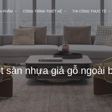
N PHẨM
CÔNG TRÌNH THIẾT KẾ
THI CÔNG THỰC TẾ
ót sàn nhựa giả gỗ ngoài 