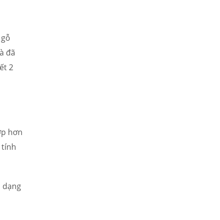
 gỗ
à đã
ết 2
ợp hơn
 tính
a dạng