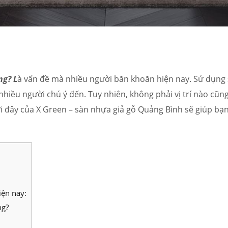
ng? L
à vấn đề mà nhiều người băn khoăn hiện nay. Sử dụng
iều người chú ý đến. Tuy nhiên, không phải vị trí nào cũng
i đây của X Green – sàn nhựa giả gỗ Quảng Bình sẽ giúp bạn
iện nay:
ng?