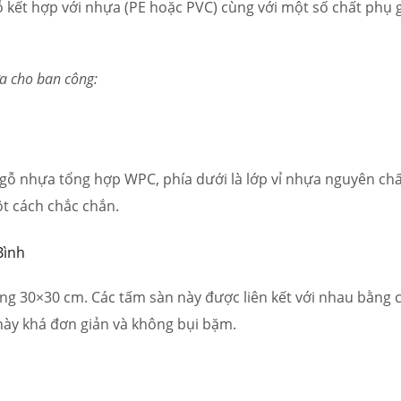
gỗ kết hợp với nhựa (PE hoặc PVC) cùng với một số chất phụ 
ựa cho ban công:
nh gỗ nhựa tổng hợp WPC, phía dưới là lớp vỉ nhựa nguyên chấ
ột cách chắc chắn.
g 30×30 cm. Các tấm sàn này được liên kết với nhau bằng 
 này khá đơn giản và không bụi bặm.