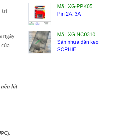
Mã : XG-PPK05
 trí
Pin 2A, 3A
Mã : XG-NC0310
a ngày
Sàn nhựa dán keo
g của
SOPHIE
 nên lót
PC)
.