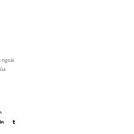
ỗ
ngoài
của
nh