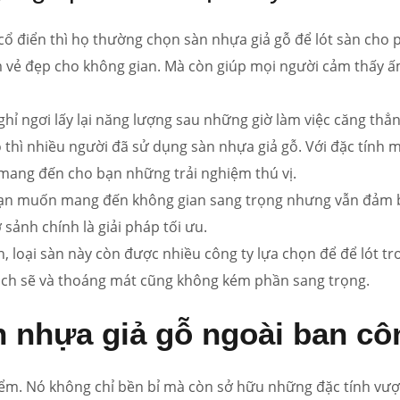
cổ điển thì họ thường chọn sàn nhựa giả gỗ để lót sàn cho
êm vẻ đẹp cho không gian. Mà còn giúp mọi người cảm thấy 
hỉ ngơi lấy lại năng lượng sau những giờ làm việc căng thẳn
lẽo thì nhiều người đã sử dụng sàn nhựa giả gỗ. Với đặc tính
mang đến cho bạn những trải nghiệm thú vị.
sạn muốn mang đến không gian sang trọng nhưng vẫn đảm 
 sảnh chính là giải pháp tối ưu.
n, loại sàn này còn được nhiều công ty lựa chọn để để lót t
ạch sẽ và thoáng mát cũng không kém phần sang trọng.
n nhựa giả gỗ ngoài ban c
iểm. Nó không chỉ bền bỉ mà còn sở hữu những đặc tính vượt