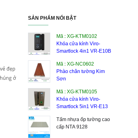
SẢN PHẨM NỔI BẬT
Mã : XG-KTM0102
Khóa cửa kính Viro-
Smartlock 4in1 VR-E10B
Mã : XG-NC0602
 vẻ đẹp
Phào chân tường Kim
chúng ở
Sơn
Mã : XG-KTM0105
Khóa cửa kính Viro-
Smartlock 5in1 VR-E13
Tấm nhựa ốp tường cao
cấp NTA 9128