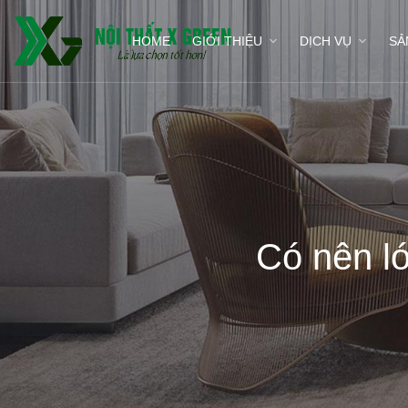
HOME
GIỚI THIỆU
DỊCH VỤ
SẢ
Có nên l