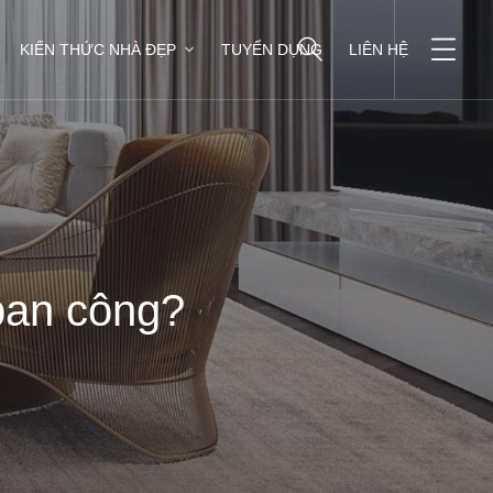
KIẾN THỨC NHÀ ĐẸP
TUYỂN DỤNG
LIÊN HỆ
ban công?