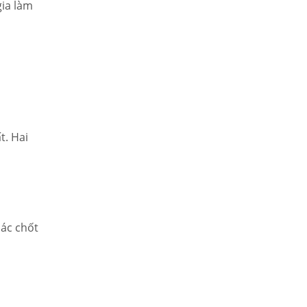
gia làm
t. Hai
các chốt