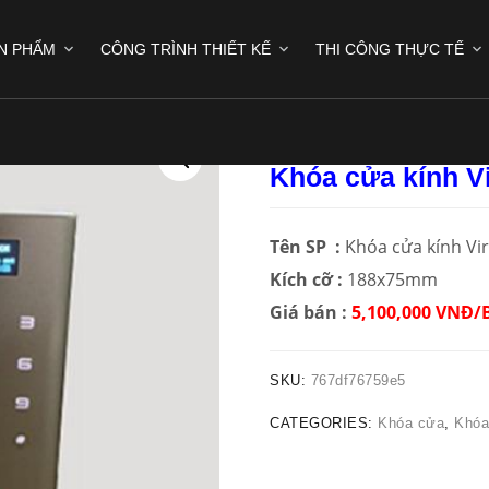
N PHẨM
CÔNG TRÌNH THIẾT KẾ
THI CÔNG THỰC TẾ
Mã : XG-KTM010
Khóa cửa kính V
Tên SP :
Khóa cửa kính Vir
Kích cỡ :
188x75mm
Giá bán :
5,100,000 VNĐ/
SKU:
767df76759e5
CATEGORIES:
Khóa cửa
,
Khóa