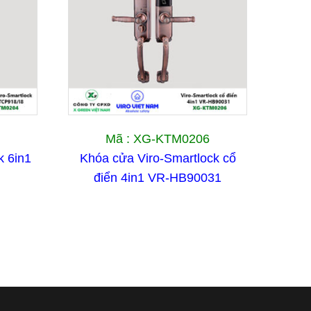
Mã : XG-KTM0206
k 6in1
Khóa cửa Viro-Smartlock cổ
điển 4in1 VR-HB90031