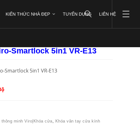
KIẾN THỨC NHÀ ĐẸP
TUYỂN DỤNG
LIÊN HỆ
5
iro-Smartlock 5in1 VR-E13
o-Smartlock 5in1 VR-E13
Bộ
 thông minh Viro|Khóa cửa
,
Khóa vân tay cửa kính