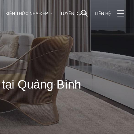
KIẾN THỨC NHÀ ĐẸP
TUYỂN DỤNG
LIÊN HỆ
 tại Quảng Bình