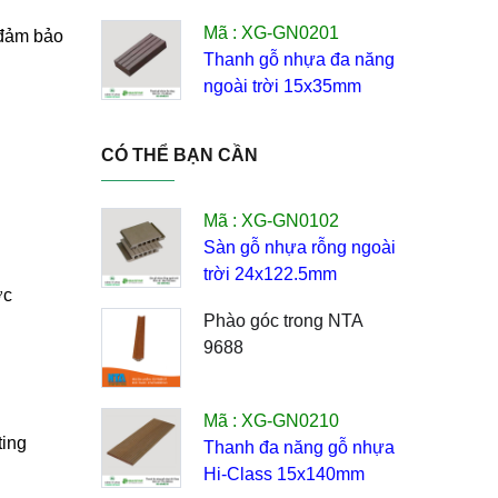
Mã : XG-GN0201
 đảm bảo
Thanh gỗ nhựa đa năng
ngoài trời 15x35mm
CÓ THỂ BẠN CẦN
Mã : XG-GN0102
Sàn gỗ nhựa rỗng ngoài
trời 24x122.5mm
ợc
Phào góc trong NTA
9688
Mã : XG-GN0210
ting
Thanh đa năng gỗ nhựa
Hi-Class 15x140mm