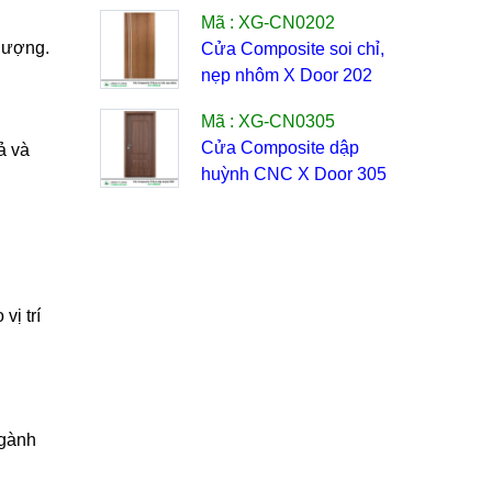
Mã : XG-CN0202
 lượng.
Cửa Composite soi chỉ,
nẹp nhôm X Door 202
Mã : XG-CN0305
Cửa Composite dập
ả và
huỳnh CNC X Door 305
vị trí
ngành