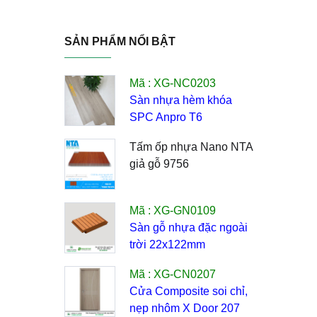
SẢN PHẨM NỔI BẬT
Mã : XG-NC0203
Sàn nhựa hèm khóa
SPC Anpro T6
Tấm ốp nhựa Nano NTA
giả gỗ 9756
Mã : XG-GN0109
Sàn gỗ nhựa đặc ngoài
trời 22x122mm
Mã : XG-CN0207
Cửa Composite soi chỉ,
nẹp nhôm X Door 207