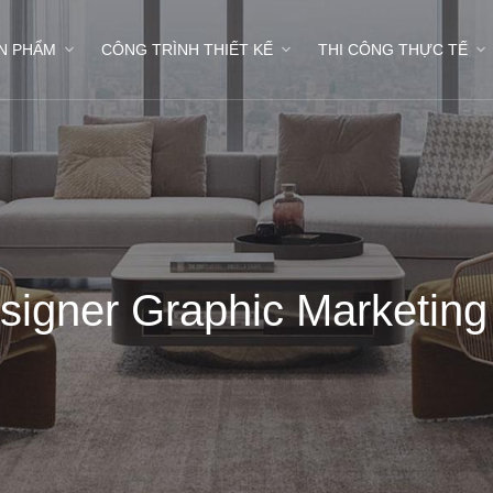
N PHẨM
CÔNG TRÌNH THIẾT KẾ
THI CÔNG THỰC TẾ
igner Graphic Marketing