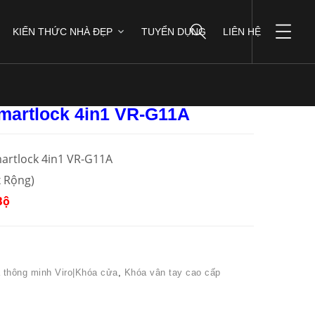
KIẾN THỨC NHÀ ĐẸP
TUYỂN DỤNG
LIÊN HỆ
0
martlock 4in1 VR-G11A
artlock 4in1 VR-G11A
 Rộng)
Bộ
 thông minh Viro|Khóa cửa
,
Khóa vân tay cao cấp