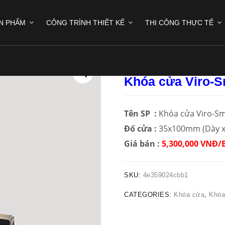
N PHẨM
CÔNG TRÌNH THIẾT KẾ
THI CÔNG THỰC TẾ
Mã : XG-KTM021
Khóa cửa Viro-S
Tên SP :
Khóa cửa Viro-Sm
Đố cửa :
35x100mm (Dày x
Giá bán :
5,300,000 VNĐ/
SKU:
4e359024cbb1
CATEGORIES:
Khóa cửa
,
Khóa