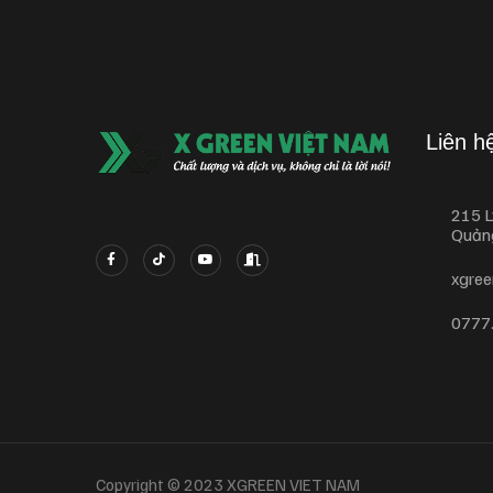
Liên h
215 L
Quản
xgre
0777.
Copyright © 2023 XGREEN VIET NAM