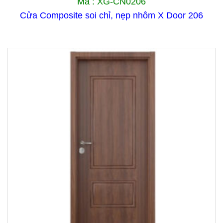
Mã : XG-CN0206
Cửa Composite soi chỉ, nẹp nhôm X Door 206