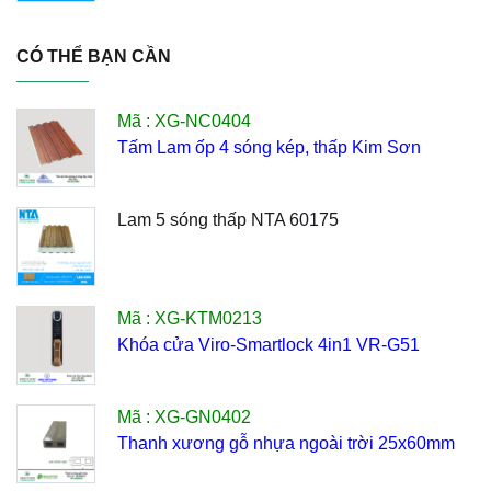
CÓ THỂ BẠN CẦN
Mã : XG-NC0404
Tấm Lam ốp 4 sóng kép, thấp Kim Sơn
Lam 5 sóng thấp NTA 60175
Mã : XG-KTM0213
Khóa cửa Viro-Smartlock 4in1 VR-G51
Mã : XG-GN0402
Thanh xương gỗ nhựa ngoài trời 25x60mm