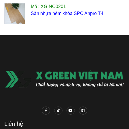
Mã : XG-NC0201
Sàn nhựa hèm khóa SPC Anpro T4
Liên hệ