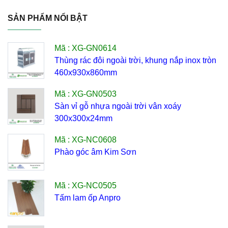
SẢN PHẨM NỔI BẬT
Mã : XG-GN0614
Thùng rác đôi ngoài trời, khung nắp inox tròn
460x930x860mm
Mã : XG-GN0503
Sàn vỉ gỗ nhựa ngoài trời vân xoáy
300x300x24mm
Mã : XG-NC0608
Phào góc âm Kim Sơn
Mã : XG-NC0505
Tấm lam ốp Anpro