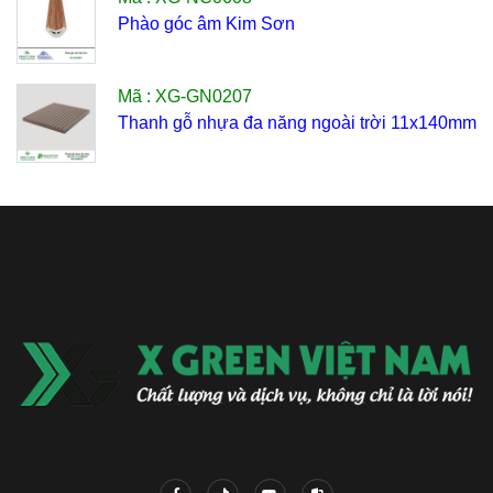
Phào góc âm Kim Sơn
Mã : XG-GN0207
Thanh gỗ nhựa đa năng ngoài trời 11x140mm