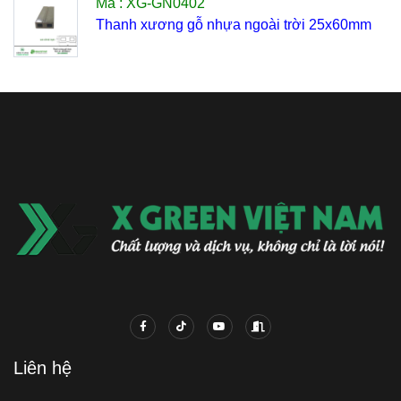
Mã : XG-GN0402
Thanh xương gỗ nhựa ngoài trời 25x60mm
Liên hệ