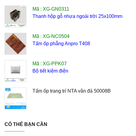
Mã : XG-GN0311
Thanh hộp gỗ nhựa ngoài trời 25x100mm
Mã : XG-NC0504
Tấm ốp phẳng Anpro T408
Mã : XG-PPK07
Bộ tiết kiệm điện
Tấm ốp trang trí NTA vân đá 50008B
CÓ THỂ BẠN CẦN